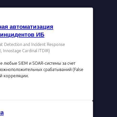
ная автоматизация
 инцидентов ИБ
at Detection and Incident Response
, Innostage Cardinal iTDIR)
 любые SIEM и SOAR-системы за счет
ложноположительных срабатываний (False
ой корреляции.
па