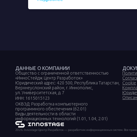
ДАННЫЕ О КОМПАНИИ
ДОКУ
Общество с ограниченной ответственностью
Полити
«ИнноСтейдж Центр Разработок»
Соглас
Юридический адрес: 420 500, Республика Татарстан,
Cookie
Верхнеуслонский район, г. Иннополис,
Компл
ул. Университетская, д. 7
Юридич
Описан
ИНН: 1615015123
ОКВЭД: Разработка компьютерного
программного обеспечения (62.01)
Виды деятельности в области
информационных технологий (1.01, 1.04, 2.01)
2026. Innostage Центр Разработок — разработчик информационных систем. Все пра