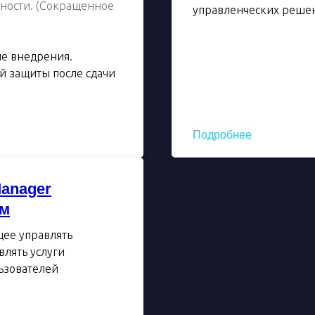
ности. (Сокращенное
управленческих реше
)
ле внедрения.
й защиты после сдачи
Подробнее
Manager
ом
ее управлять
влять услуги
ьзователей