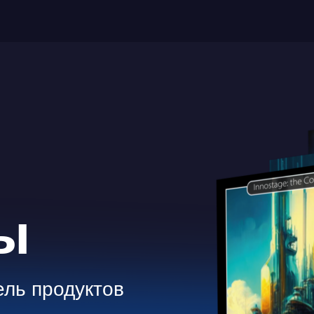
ы
ль продуктов