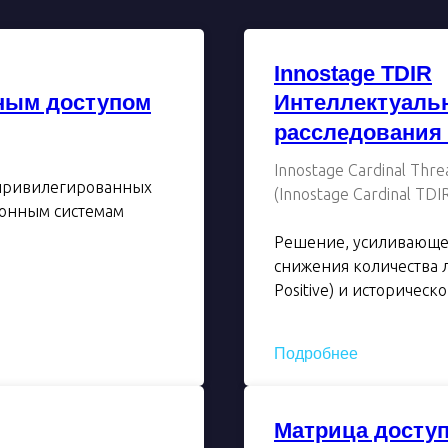
Innostage TDIR
ным доступом
Интеллектуаль
расследования
Innostage Cardinal Thre
 привилегированных
(Innostage Cardinal TDIR
ионным системам
Решение, усиливающее
снижения количества 
Positive) и историческ
Подробнее
Матрица досту