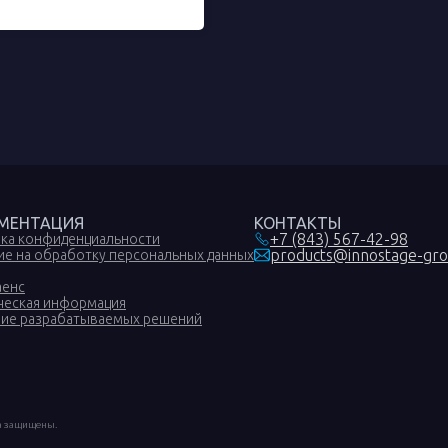
МЕНТАЦИЯ
КОНТАКТЫ
+7 (843) 567-42-98
ка конфиденциальности
products@innostage-gro
ие на обработку персональных данных
аенс
еская информация
ие разрабатываемых решений
ва защищены.